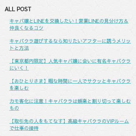
ALL POST
キャバ嬢とLINEを交換したい！営業LINEの見分け方＆
仲良くなるコツ
キャバクラ遊びするなら知りたいアフターに誘うメリッ
トと方法
【東京都内限定】人気キャバ嬢に会いに有名キャバクラ
にいく！
【おひとりさま】暇な時間に一人でサクッとキャバクラ
を楽しむ
カモ客化に注意！キャバクラは娯楽と割り切って楽しむ
もの
【取引先の人をもてなす】高級キャバクラのVIPルーム
で仕事の接待