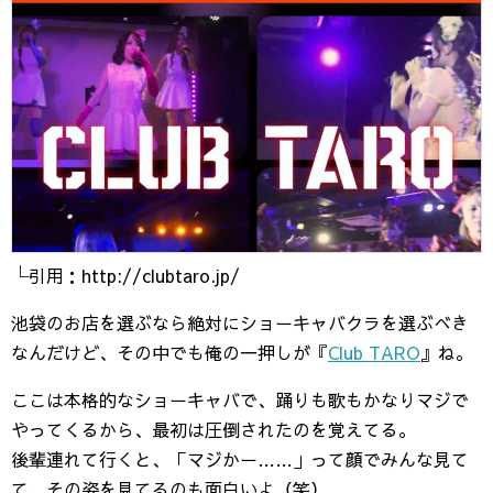
└引用：http://clubtaro.jp/
池袋のお店を選ぶなら絶対にショーキャバクラを選ぶべき
なんだけど、その中でも俺の一押しが『
Club TARO
』ね。
ここは本格的なショーキャバで、踊りも歌もかなりマジで
やってくるから、最初は圧倒されたのを覚えてる。
後輩連れて行くと、「マジかー……」って顔でみんな見て
て、その姿を見てるのも面白いよ（笑）