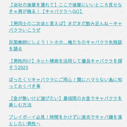
【会社の後輩を連れて】ここで後輩にいいところ見せな
きゃ男が廃る！【キャバクラへGO】
【男同士の二次会と言えば】まだまだ飲み足んね～キャ
バクラいこうぜ
反面教師にしよう！トホホ…俺たちのキャバクラ失敗談
を語る
【男性向け】ネット検索を活用して優良キャバクラを探
そう2023
ぼったくりキャバクラにご用心！罠にハマらない為に知
っておくべき事
【金が無いけど遊びたい】最低限のお金でキャバクラを
楽しむ方法
プレイボーイ必見！時間をかけずに速攻でキャバ嬢を落
としたい男性へ