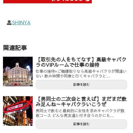
SHINYA
関連記事
【取引先の人をもてなす】高級キャバク
ラのVIPルームで仕事の接待
仕事の接待+ご機嫌取りなら高級キャバクラが間違い
ない 飲み仲間や同僚と行くキャバクラと...
記事を読む
【男同士の二次会と言えば】まだまだ飲
み足んね～キャバクラいこうぜ
男同士で飲むと最終的に女性を求めキャバクラが鉄
板コース どんな男友達と付き合うのかにも...
記事を読む