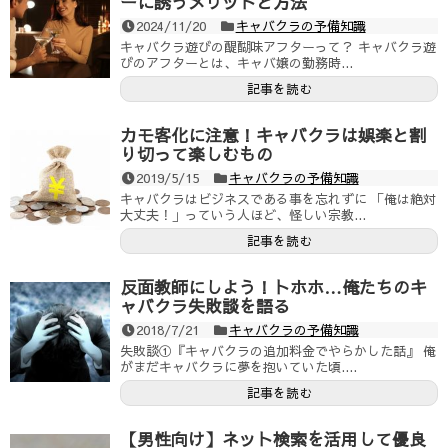
ーに誘うメリットと方法
2024/11/20
キャバクラの予備知識
キャバクラ遊びの醍醐味アフターって？ キャバクラ遊
びのアフターとは、キャバ嬢の勤務時...
記事を読む
カモ客化に注意！キャバクラは娯楽と割
り切って楽しむもの
2019/5/15
キャバクラの予備知識
キャバクラはビジネスである事を忘れずに 「俺は絶対
大丈夫！」っていう人ほど、怪しい宗教...
記事を読む
反面教師にしよう！トホホ…俺たちのキ
ャバクラ失敗談を語る
2018/7/21
キャバクラの予備知識
失敗談①『キャバクラの追加料金でやらかした話』 俺
がまだキャバクラに夢を抱いていた頃....
記事を読む
【男性向け】ネット検索を活用して優良