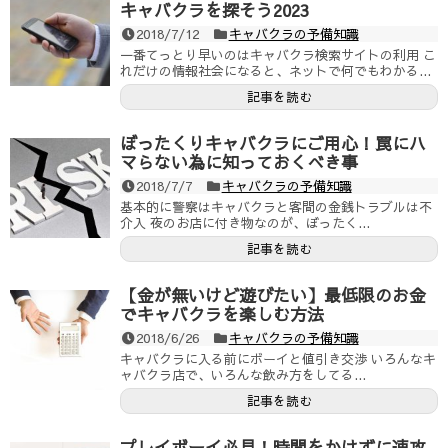
キャバクラを探そう2023
2018/7/12
キャバクラの予備知識
一番てっとり早いのはキャバクラ検索サイトの利用 こ
れだけの情報社会になると、ネットで何でもわかる...
記事を読む
ぼったくりキャバクラにご用心！罠にハ
マらない為に知っておくべき事
2018/7/7
キャバクラの予備知識
基本的に警察はキャバクラと客間の金銭トラブルは不
介入 夜のお店に付き物なのが、ぼったく...
記事を読む
【金が無いけど遊びたい】最低限のお金
でキャバクラを楽しむ方法
2018/6/26
キャバクラの予備知識
キャバクラに入る前にボーイと値引き交渉 いろんなキ
ャバクラ店で、いろんな飲み方をしてる...
記事を読む
プレイボーイ必見！時間をかけずに速攻