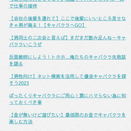
で仕事の接待
【会社の後輩を連れて】ここで後輩にいいところ見せな
きゃ男が廃る！【キャバクラへGO】
【男同士の二次会と言えば】まだまだ飲み足んね～キャ
バクラいこうぜ
反面教師にしよう！トホホ…俺たちのキャバクラ失敗談
を語る
【男性向け】ネット検索を活用して優良キャバクラを探
そう2023
ぼったくりキャバクラにご用心！罠にハマらない為に知
っておくべき事
【金が無いけど遊びたい】最低限のお金でキャバクラを
楽しむ方法